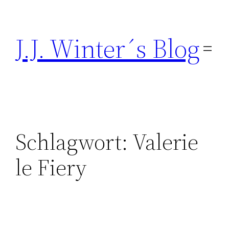
Direkt
zum
J.J. Winter´s Blog
Inhalt
wechseln
Schlagwort:
Valerie
le Fiery