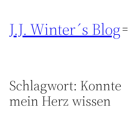
Direkt
zum
J.J. Winter´s Blog
Inhalt
wechseln
Schlagwort:
Konnte
mein Herz wissen