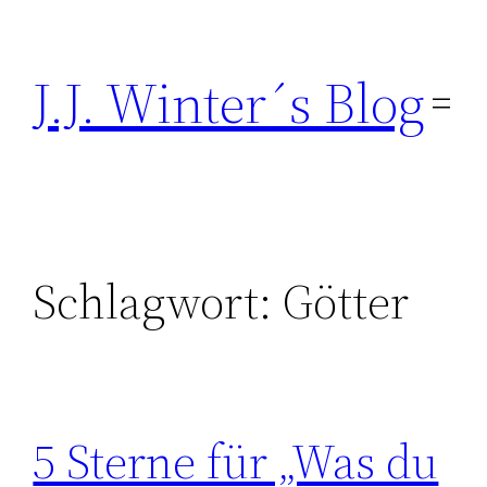
Direkt
zum
J.J. Winter´s Blog
Inhalt
wechseln
Schlagwort:
Götter
5 Sterne für „Was du