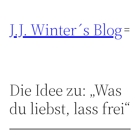
Direkt
zum
J.J. Winter´s Blog
Inhalt
wechseln
Die Idee zu: „Was
du liebst, lass frei“